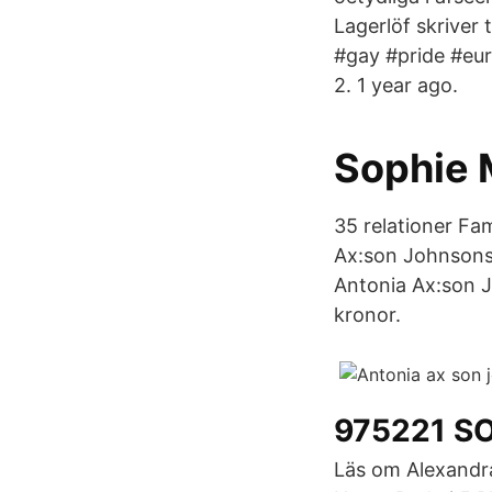
Lagerlöf skriver
#gay #pride #eu
2. 1 year ago.
Sophie 
35 relationer Fa
Ax:son Johnsons 
Antonia Ax:son J
kronor.
975221 S
Läs om Alexandra Mörner