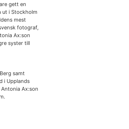
are gett en
a ut i Stockholm
ärldens mest
svensk fotograf,
ntonia Ax:son
e syster till
 Berg samt
rd i Upplands
r Antonia Ax:son
lm.