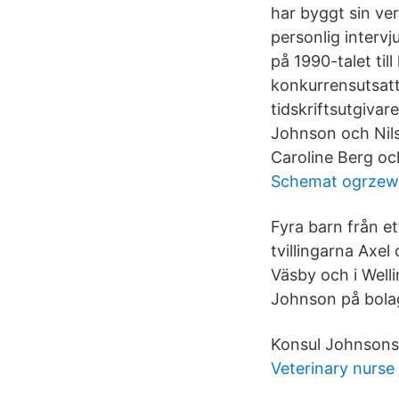
har byggt sin ver
personlig interv
på 1990-talet till
konkurrensutsatt
tidskriftsutgivar
Johnson och Nils 
Caroline Berg oc
Schemat ogrzew
Fyra barn från e
tvillingarna Axe
Väsby och i Welli
Johnson på bolag
Konsul Johnsons 
Veterinary nurse