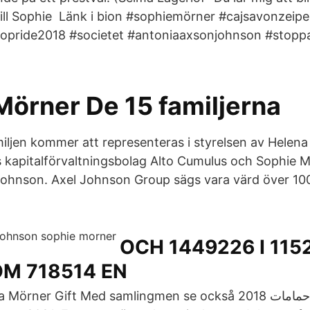
 till Sophie Länk i bion #sophiemörner #cajsavonzei
ropride2018 #societet #antoniaaxsonjohnson #stoppa
Mörner De 15 familjerna
miljen kommer att representeras i styrelsen av Helen
kapitalförvaltningsbolag Alto Cumulus och Sophie Mör
ohnson. Axel Johnson Group sägs vara värd över 100
OCH 1449226 I 115
OM 718514 EN
 Gift Med samlingmen se också احدث بلاط حمامات 2018 också