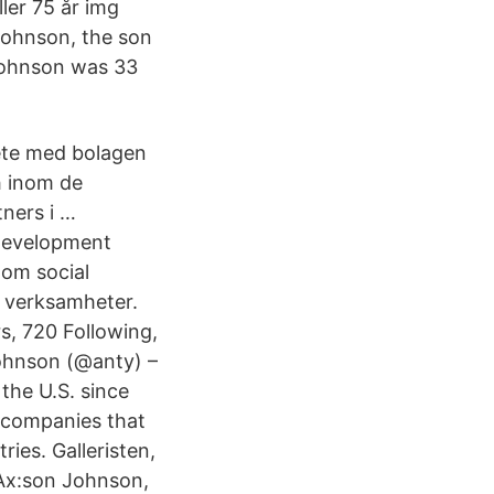
ler 75 år img
 Johnson, the son
 Johnson was 33
ete med bolagen
 inom de
ners i …
 Development
nom social
e verksamheter.
s, 720 Following,
Johnson (@anty) –
the U.S. since
g companies that
ies. Galleristen,
 Ax:son Johnson,