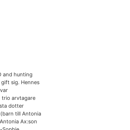
EO and hunting
gift sig. Hennes
var
 trio arvtagare
ta dotter
(barn till Antonia
 Antonia Ax:son
e-Sophie