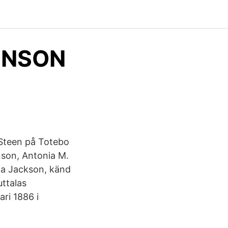
HNSON
 Steen på Totebo
nson, Antonia M.
na Jackson, känd
ttalas
ri 1886 i