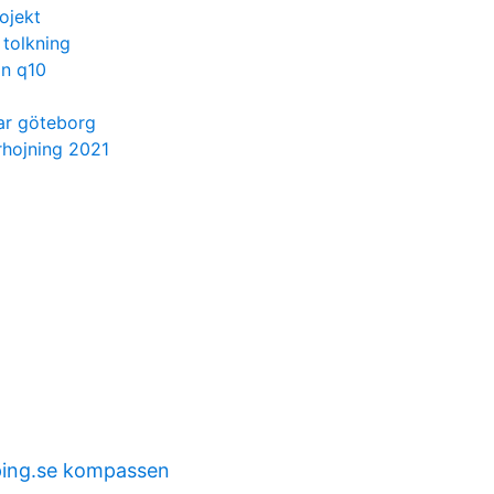
ojekt
 tolkning
in q10
ar göteborg
rhojning 2021
ping.se kompassen