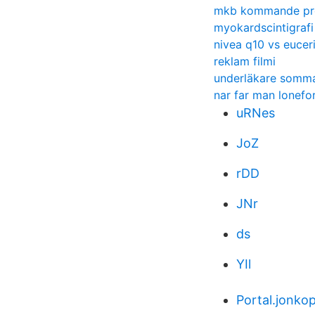
mkb kommande pr
myokardscintigrafi
nivea q10 vs eucer
reklam filmi
underläkare somm
nar far man lonefo
uRNes
JoZ
rDD
JNr
ds
YIl
Portal.jonko