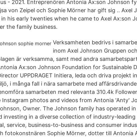
us - 2021. Entreprenören Antonia Ax:son Johnson fyl
sa von Zeipel och Sophie Mörner har gift sig .. Axel
s in his early twenties when he came to Axel Ax:son
r the family business.
Verksamheten bedrivs i samarb
inom Axel Johnson Gruppen och
olagen är verksamma, samt med andra samarbetspart
Antonia Ax:son Johnson Foundation for Sustainable
irector UPPDRAGET Initiera, leda och driva projekt i
iljö, i många fall i nära samarbete med affärsdrivand
genomföra samarbeten med relevanta 310.4k Follower
e Instagram photos and videos from Antonia 'Anty' 
ohnson, Owner. The Johnson family has operated in 
 investing in a diverse collection of industry-leadin
al, service, business-to-business and consumer industr
h fotokonstnären Sophie Mörner, dotter till Antonia