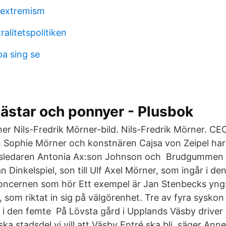
rextremism
alitetspolitiken
ba sing se
m
ästar och ponnyer - Plusbok
ner Nils-Fredrik Mörner-bild. Nils-Fredrik Mörner. C
n Sophie Mörner och konstnären Cajsa von Zeipel har 
sledaren Antonia Ax:son Johnson och Brudgummen 
Dinkelspiel, son till Ulf Axel Mörner, som ingår i den
ncernen som hör Ett exempel är Jan Stenbecks yngs
som riktat in sig på välgörenhet. Tre av fyra syskon 
i den femte På Lövsta gård i Upplands Väsby driver
a stadsdel vi vill att Väsby Entré ska bli, säger Ann