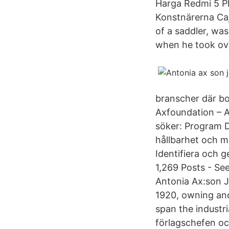
Harga Redmi 5 Pl
Konstnärerna Caj
of a saddler, wa
when he took ove
branscher där b
Axfoundation – 
söker: Program D
hållbarhet och m
Identifiera och 
1,269 Posts - Se
Antonia Ax:son J
1920, owning and
span the industri
förlagschefen oc