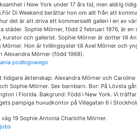
ksamhet i New York under 17 års tid, men aldrig tidig
ju.För Di Weekend berättar hon om allt från att komm
 hur det är att driva ett kommersiellt galleri i en av v
a städer. Sophie Mörner, född 2 februari 1976, är en 
e, kurator och gallerist. Sophie Mörner är dotter till A
Mörner. Hon är tvillingsyster till Axel Mörner och yngr
h Alexandra Mörner (född 1968).
ania podłogowego
tt tidigare äktenskap: Alexandra Mörner och Caroline
l och Sophie Mörner. Sex barnbarn. Bor: På Lövsta gå
ngton i Florida. Bakgrund: Född i New York. Vi träffa
ets pampiga huvudkontor på Villagatan 6 i Stockho
väg 19 Sophie Antonia Charlotte Mörner.
 jobs