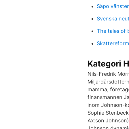
Säpo vänste
Svenska neutr
The tales of 
Skatterefor
Kategori H
Nils-Fredrik Mör
Miljardärsdotter
mamma, företag
finansmannen Jan 
inom Johnson-ko
Sophie Stenbeck, 
Ax:son Johnson) 
Johnson dynamisk