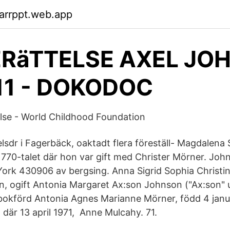
arrppt.web.app
RäTTELSE AXEL JO
11 - DOKODOC
lse - World Childhood Foundation
elsdr i Fagerbäck, oaktadt flera föreställ- Magdalena
 1770-talet där hon var gift med Christer Mörner. Joh
 York 430906 av bergsing. Anna Sigrid Sophia Christi
, ogift Antonia Margaret Ax:son Johnson ("Ax:son" u
kbokförd Antonia Agnes Marianne Mörner, född 4 janua
 där 13 april 1971, Anne Mulcahy. 71.