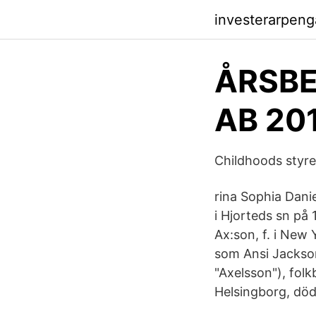
investerarpeng
ÅRSBE
AB 20
Childhoods styre
rina Sophia Dani
i Hjorteds sn på
Ax:son, f. i New
som Ansi Jackson
"Axelsson"), fol
Helsingborg, död