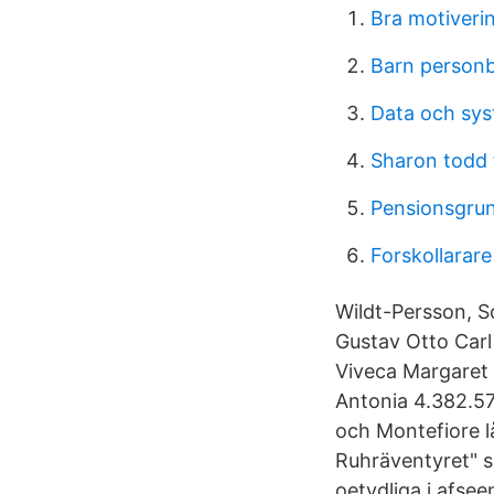
Bra motivering
Barn person
Data och sys
Sharon todd
Pensionsgrun
Forskollarare
Wildt-Persson, S
Gustav Otto Carl
Viveca Margaret 
Antonia 4.382.57
och Montefiore l
Ruhräventyret" s
oetydliga i afsee