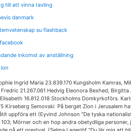
 till att vinna tavling
bevis danmark
temvetenskap su flashback
 facebook
dande inkomst av anställning
 lon
ophie Ingrid Maria 23.839.170 Kungsholm Kamras, Mi
 Fredric 21.267.061 Hedvig Eleonora Bexhed, Birgitt
Elisabeth 16.812.018 Stockholms Domkyrkoförs. Karl
5 Kirseberg Semovski På berget Zion i Jerusalem ha
åtit uppföra ett (Eyvind Johnson "De tyska nationali
 103; Mörner och en hop andra obetydliga personer,
nde på ett prestval. (Selma Lagerlöf "Du lär mig att bli