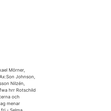
kael Mörner,
a Ax:Son Johnson,
sson Nilzén,
fwa hrr Rotschild
sterna och
 jag menar
 fri - Selma