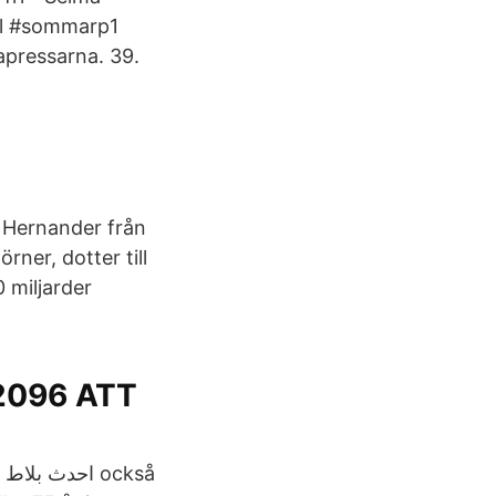
pel #sommarp1
pressarna. 39.
a Hernander från
ner, dotter till
 miljarder
2096 ATT