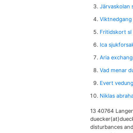
Järvaskolan 
Viktnedgang 
Fritidskort sl
Ica sjukforsa
Aria exchang
Vad menar du
Evert vedung
Niklas abra
13 40764 Langen
duecker(at)dueck
disturbances and