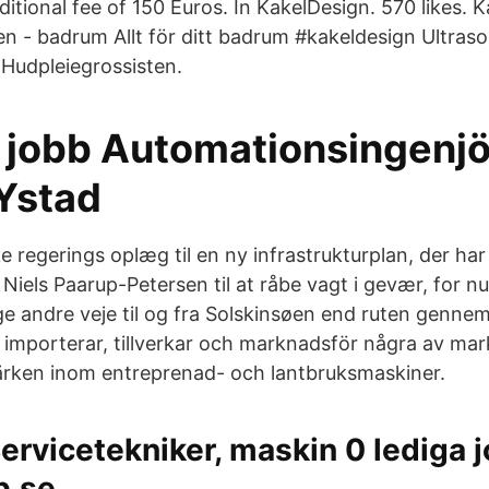
itional fee of 150 Euros. In KakelDesign. 570 likes. Ka
n - badrum Allt för ditt badrum #kakeldesign Ultrason
Hudpleiegrossisten.
a jobb Automationsingenjö
Ystad
 regerings oplæg til en ny infrastrukturplan, der har
 Niels Paarup-Petersen til at råbe vagt i gevær, for nu
ge andre veje til og fra Solskinsøen end ruten genne
importerar, tillverkar och marknadsför några av ma
ärken inom entreprenad- och lantbruksmaskiner.
ervicetekniker, maskin 0 lediga 
b.se