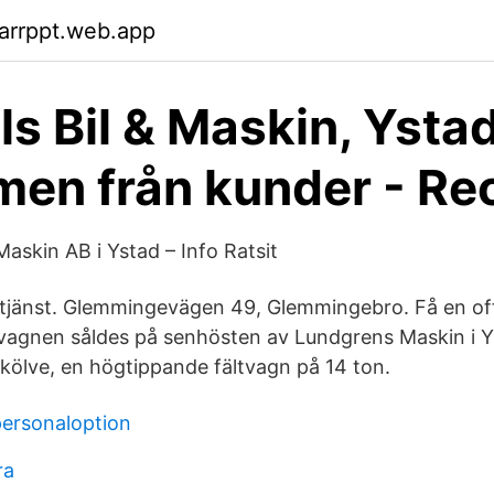
arrppt.web.app
ls Bil & Maskin, Ystad
n från kunder - Re
askin AB i Ystad – Info Ratsit
ttjänst. Glemmingevägen 49, Glemmingebro. Få en of
agnen såldes på senhösten av Lundgrens Maskin i Yst
skölve, en högtippande fältvagn på 14 ton.
personaloption
ra