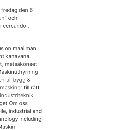
d. fredag den 6
un” och
ai cercando ,
cus on maailman
ntikanavana.
it, metsäkoneet
 Maskinuthyrning
 till bygg &
askiner till rätt
ndustriteknik
taget Om oss
le, industrial and
hnology including
 Maskin