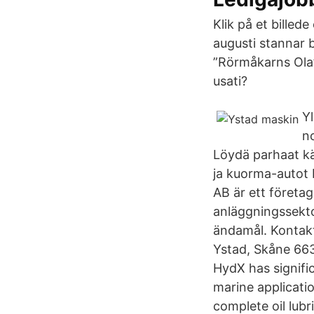
Klik på et billede
augusti stannar 
”Rörmåkarns Ola” 
usati?
Y
n
Löydä parhaat k
ja kuorma-autot 
AB är ett företa
anläggningssektor
ändamål. Kontakt
Ystad, Skåne 663
HydX has signific
marine applicati
complete oil lub