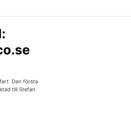
:
co.se
fert Den första
ad till Stefan