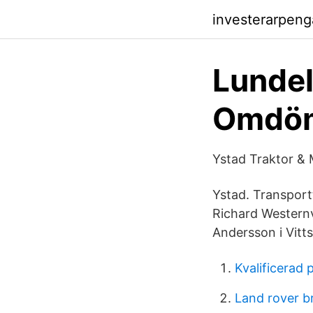
investerarpeng
Lundel
Omdöme
Ystad Traktor & M
Ystad. Transpor
Richard Westernv
Andersson i Vitt
Kvalificerad 
Land rover b