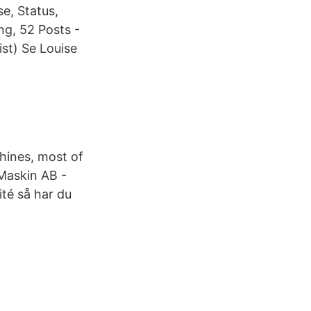
se, Status,
ng, 52 Posts -
st) Se Louise
hines, most of
 Maskin AB -
té så har du