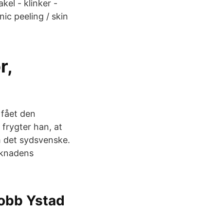
kel - klinker -
ic peeling / skin
r,
 fået den
 frygter han, at
m det sydsvenske.
rknadens
jobb Ystad