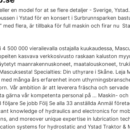
 eller en model for at se flere detaljer - Sverige, Ysta
bussen i Ystad för en konsert i Surbrunnsparken bast
med flera, är tillbaka för full maskin och firar nu St
li 4 500 000 vierailevalla ostajalla kuukaudessa, Mas
opeiten kasvava verkkosivusto raskaan kaluston myy
äytetyt maanrakennuskoneet, maatalouskoneet, truk
Mascuksesta! Specialties: Din uthyrare i Skåne. Leja
g med många års erfarenhet inom uthyrningsbranschen
n. Vår ambition är att leverera fräscha och servade m
a gärna vår kompetenta personal på … Maskin- och i
 följare Se jobb Följ Se alla 33 anställda Anmäl före
ant knowledge of hydraulics and electronics for mobi
ons, and moreover unique expertise in lubrication tec
rication systems for hydrostatic and Ystad Traktor &