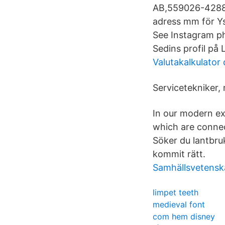
AB,559026-4288 - 
adress mm för Ys
See Instagram ph
Sedins profil på 
Valutakalkulator
Servicetekniker, 
In our modern ex
which are connec
Söker du lantbru
kommit rätt.
Samhällsvetensk
limpet teeth
medieval font
com hem disney