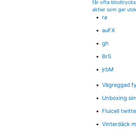
får ofta blodtrycks
aktier som ger utde
ra
auFX
gh
BrS
jrbM
Vägreggad fy
Unboxing sim
Fluicell twitte
Vinterdäck m