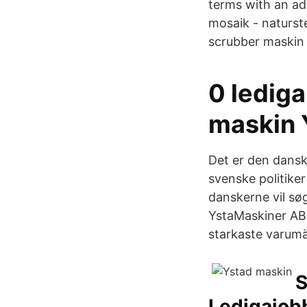
terms with an add
mosaik - naturste
scrubber maskin 
0 ledig
maskin 
Det er den danske
svenske politiker
danskerne vil sø
YstaMaskiner AB 
starkaste varum
S
Ledigajob