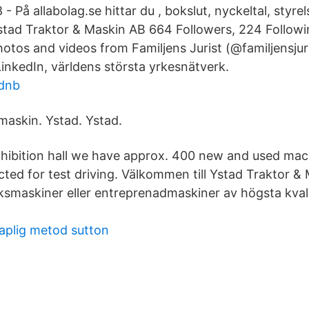
På allabolag.se hittar du , bokslut, nyckeltal, styrel
tad Traktor & Maskin AB 664 Followers, 224 Followi
otos and videos from Familjens Jurist (@familjensjuri
LinkedIn, världens största yrkesnätverk.
 dnb
maskin. Ystad. Ystad.
hibition hall we have approx. 400 new and used mac
ted for test driving. Välkommen till Ystad Traktor &
ksmaskiner eller entreprenadmaskiner av högsta kvali
aplig metod sutton