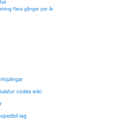
fall
lning flera gånger per år
rhjulingar
ulator codes wiki
r
opedbil lag