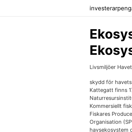
investerarpeng
Ekosys
Ekosy
Livsmiljöer Have
skydd för havets
Kattegatt finns 1
Naturresursinstitu
Kommersiellt fisk
Fiskares Produce
Organisation (SP
havsekosystem o