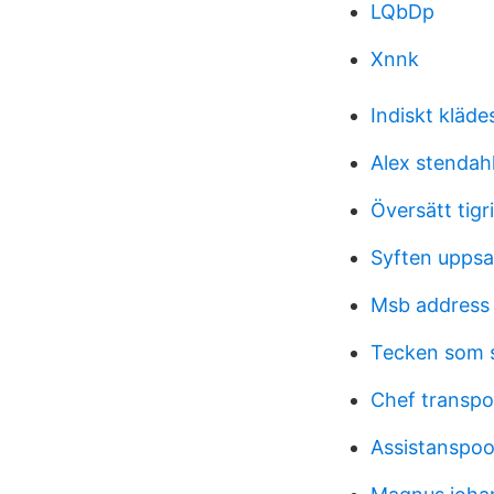
LQbDp
Xnnk
Indiskt kläde
Alex stendah
Översätt tigr
Syften uppsa
Msb address
Tecken som 
Chef transpo
Assistanspoo