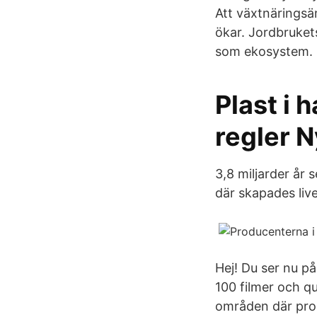
Att växtnäringsä
ökar. Jordbruket
som ekosystem.
Plast i 
regler 
3,8 miljarder år
där skapades liv
Hej! Du ser nu p
100 filmer och q
områden där prod