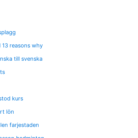
splagg
l 13 reasons why
inska till svenska
ts
stod kurs
rt lön
len farjestaden