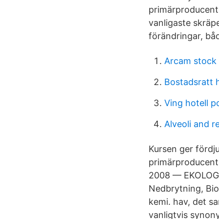
primärproducente
vanligaste skräp
förändringar, bå
Arcam stock
Bostadsratt h
Ving hotell p
Alveoli and 
Kursen ger fördj
primärproducente
2008 — EKOLOGI. 
Nedbrytning, Biot
kemi. hav, det 
vanligtvis synon