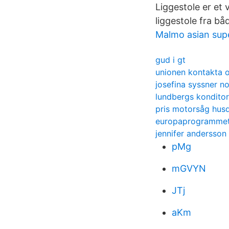
Liggestole er et 
liggestole fra b
Malmo asian sup
gud i gt
unionen kontakta 
josefina syssner n
lundbergs konditor
pris motorsåg hus
europaprogrammet 
jennifer andersson
pMg
mGVYN
JTj
aKm