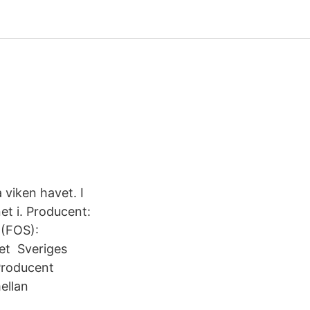
 viken havet. I
et i. Producent:
k (FOS):
tet Sveriges
Producent
ellan