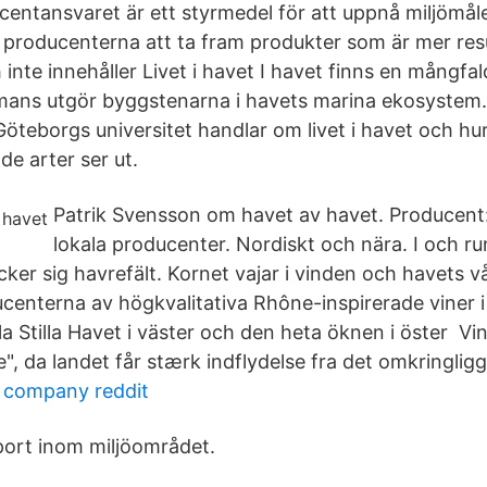
centansvaret är ett styrmedel för att uppnå miljömål
 producenterna att ta fram produkter som är mer resu
 inte innehåller Livet i havet I havet finns en mångfa
mmans utgör byggstenarna i havets marina ekosystem. 
Göteborgs universitet handlar om livet i havet och hu
e arter ser ut.
Patrik Svensson om havet av havet. Producent
lokala producenter. Nordiskt och nära. I och r
ker sig havrefält. Kornet vajar i vinden och havets v
centerna av högkvalitativa Rhône-inspirerade viner 
alla Stilla Havet i väster och den heta öknen i öster V
", da landet får stærk indflydelse fra det omkringlig
g company reddit
port inom miljöområdet.