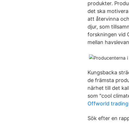
produkter. Produ
det ska motivera
att återvinna och
djur, som tillsa
forskningen vid 
mellan havslevand
Kungsbacka sträc
de främsta produ
närhet till det k
som "cool climate
Offworld tradin
Sök efter en rap