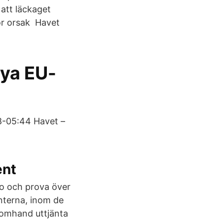
 att läckaget
tor orsak Havet
nya EU-
38-05:44 Havet –
ent
to och prova över
nterna, inom de
 omhand uttjänta