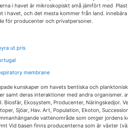
rna i havet är mikroskopiskt små jämfört med Plast 
et i havet, och det mesta kommer från land. innebär
de för producenter och privatpersoner.
yra ut pris
ortugal
respiratory membrane
upade kunskaper om havets bentiska och planktonis
r samt deras interaktioner med andra organismer. a
Biosfär, Ekosystem, Producenter, Näringskedjor. Ve
oper, Sjöar, Hav. Art, Population, Ekoton, Succession
sammanhängande vattenområde som omger jordens ko
ymt Vid basen finns producenterna som är växter (v