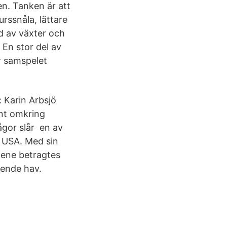
en. Tanken är att
rssnåla, lättare
ld av växter och
En stor del av
r samspelet
: Karin Arbsjö
unt omkring
ågor slår en av
i USA. Med sin
inene betragtes
gende hav.