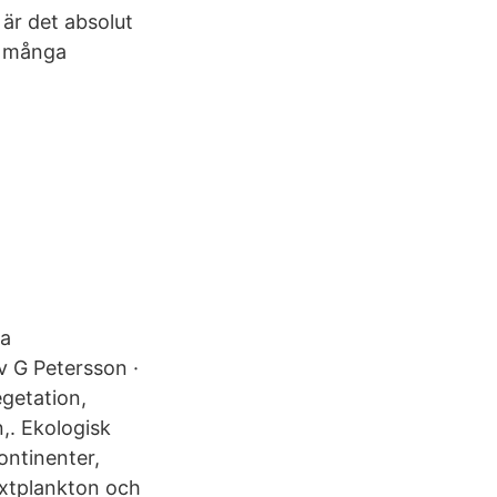
är det absolut
a många
ka
v G Petersson ·
getation,
,. Ekologisk
ntinenter,
äxtplankton och