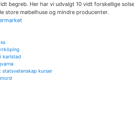
vidt begreb. Her har vi udvalgt 10 vidt forskellige sol
åde store møbelhuse og mindre producenter.
ermarket
oss
orrköping
i karlstad
qvarna
statsvetenskap kurser
 mord