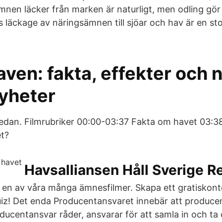
mnen läcker från marken är naturligt, men odling gör
s läckage av näringsämnen till sjöar och hav är en s
haven: fakta, effekter och 
Nyheter
 sedan. Filmrubriker 00:00-03:37 Fakta om havet 03:
et?
Havsalliansen Håll Sverige R
å en av våra många ämnesfilmer. Skapa ett gratiskon
uiz! Det enda Producentansvaret innebär att produce
ucentansvar råder, ansvarar för att samla in och ta