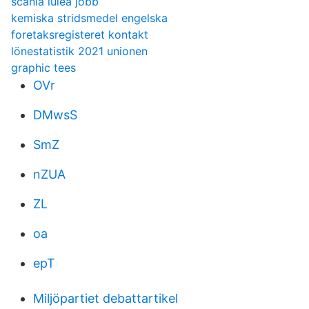
scania luleå jobb
kemiska stridsmedel engelska
foretaksregisteret kontakt
lönestatistik 2021 unionen
graphic tees
OVr
DMwsS
SmZ
nZUA
ZL
oa
epT
Miljöpartiet debattartikel