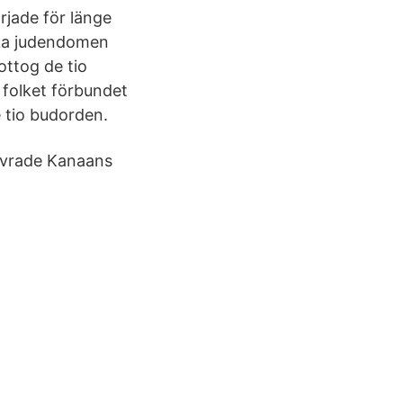
jade för länge
ska judendomen
ttog de tio
 folket förbundet
e tio budorden.
rövrade Kanaans