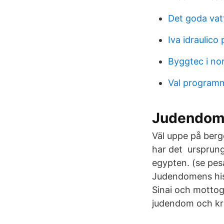
Det goda vat
Iva idraulico
Byggtec i no
Val program
Judendom 
Väl uppe på berg
har det ursprung
egypten. (se pes
Judendomens hist
Sinai och mottog
judendom och kr