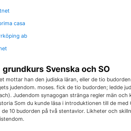
tnet
 prima casa
rrköping ab
met
grundkurs Svenska och SO
et mottar han den judiska läran, eller de tio budorde
ets judendom. moses. fick de tio budorden; ledde j
ach). ‎Judendom ‎synagogan ‎stränga regler ‎män och 
oria Som du kunde läsa i introduktionen till de med
 de 10 budorden på två stentavlor. Likheter och skill
istendom.