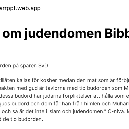
arrppt.web.app
 om judendomen Bib
orden på spåren SvD
illåten kallas för kosher medan den mat som är förbju
v pakten med gud är tavlorna med tio budorden som 
 dessa budord har judarna förpliktelser att hålla som et
guds budord och dom får han från himlen och Muh
 och så är det inte i islam och judendomen.” C-nivå. 
 de tio budorden.