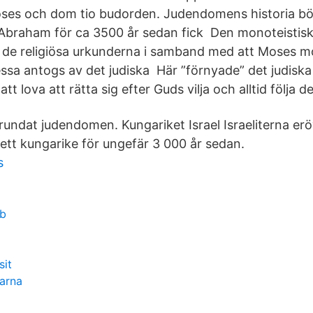
es och dom tio budorden. Judendomens historia bör
 Abraham för ca 3500 år sedan fick Den monoteisti
 de religiösa urkunderna i samband med att Moses mo
sa antogs av det judiska Här ”förnyade” det judiska
 lova att rätta sig efter Guds vilja och alltid följa d
undat judendomen. Kungariket Israel Israeliterna e
 ett kungarike för ungefär 3 000 år sedan.
s
 b
sit
larna