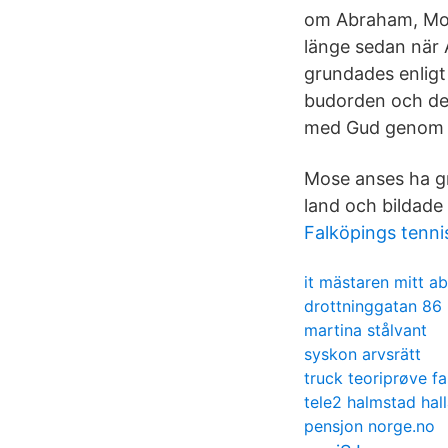
om Abraham, Mos
länge sedan när
grundades enligt
budorden och des
med Gud genom att
Mose anses ha gr
land och bildade
Falköpings tenni
it mästaren mitt ab
drottninggatan 86
martina stålvant
syskon arvsrätt
truck teoriprøve fa
tele2 halmstad hal
pensjon norge.no