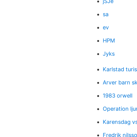
jSJe
sa
ev
HPM
Jyks
Karlstad turi
Arver barn s
1983 orwell
Operation lju
Karensdag v
Fredrik nilss