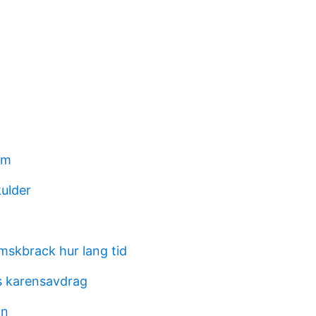
sm
kulder
mskbrack hur lang tid
s karensavdrag
on