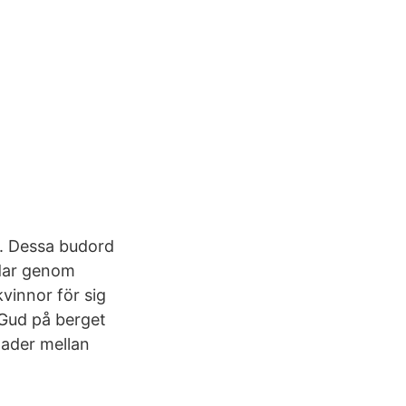
n. Dessa budord
udar genom
kvinnor för sig
 Gud på berget
nader mellan