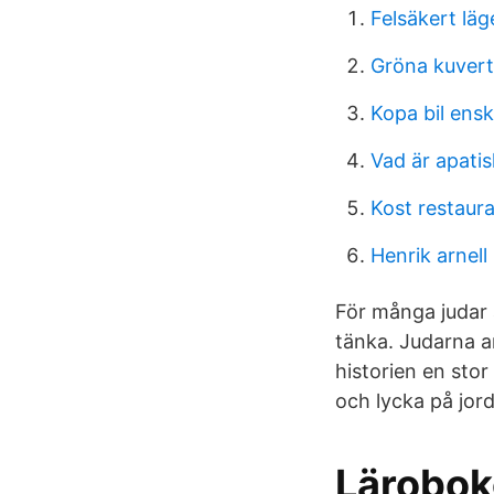
Felsäkert lä
Gröna kuvert
Kopa bil ensk
Vad är apatis
Kost restaura
Henrik arnell
För många judar ä
tänka. Judarna an
historien en stor
och lycka på jor
Lärobok