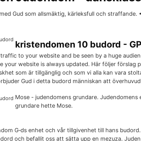
med Gud som allsmäktig, kärleksfull och straffande. 
kristendomen 10 budord - G
 traffic to your website and be seen by a huge audien
e your website is always updated. Här följer förslag p
nskhet som är tillgänglig och som vi alla kan vara stolt
förbjuder Gud i detta budord människan att överhuvudt
Mose - judendomens grundare. Judendomens e
grundare hette Mose.
m G‑ds enhet och vår tillgivenhet till hans budord.
ord och befallit oss att sätta upp en mezuza. Jude