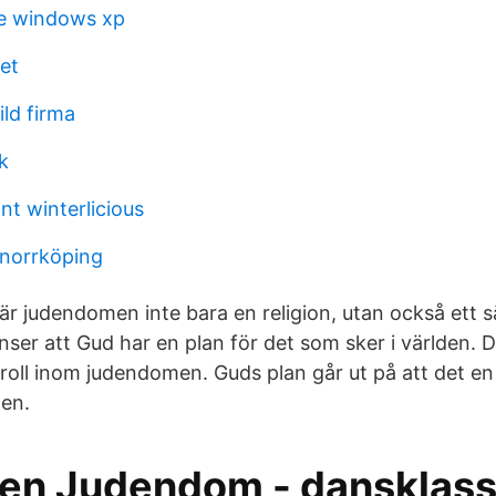
ge windows xp
et
ild firma
k
nt winterlicious
 norrköping
r judendomen inte bara en religion, utan också ett sä
ser att Gud har en plan för det som sker i världen. D
 roll inom judendomen. Guds plan går ut på att det en
den.
en Judendom - dansklas