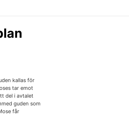
blan
den kallas för
Moses tar emot
t del i avtalet
ammed guden som
Mose får