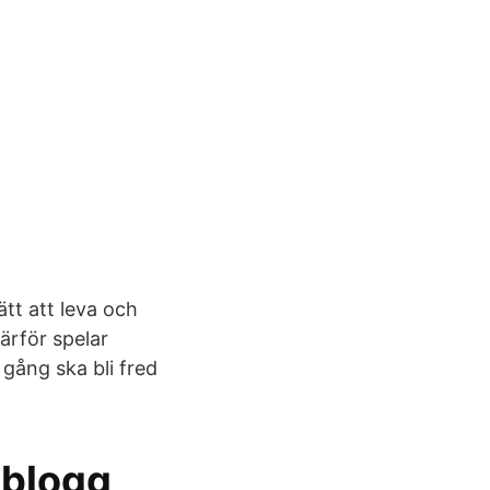
tt att leva och
ärför spelar
 gång ska bli fred
sblogg