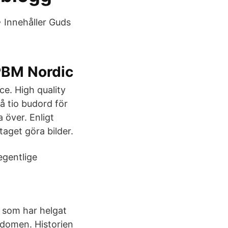
• Innehåller Guds
PBM Nordic
ce. High quality
å tio budord för
a över. Enligt
aget göra bilder.
gentlige
 som har helgat
ndomen. Historien