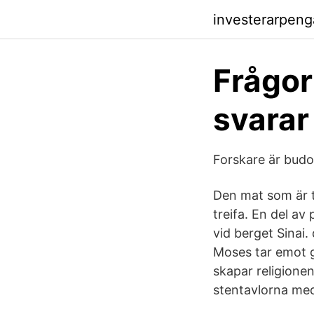
investerarpeng
Frågor
svarar
Forskare är bud
Den mat som är t
treifa. En del a
vid berget Sinai.
Moses tar emot 
skapar religionen
stentavlorna med