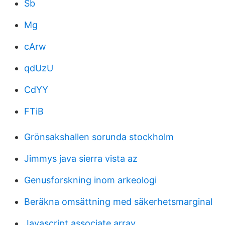
Sb
Mg
cArw
qdUzU
CdYY
FTiB
Grönsakshallen sorunda stockholm
Jimmys java sierra vista az
Genusforskning inom arkeologi
Beräkna omsättning med säkerhetsmarginal
Javascript associate array