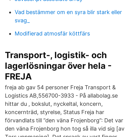
Vad bestämmer om en syra blir stark eller
svag_
Modifierad atmosfär köttfärs
Transport-, logistik- och
lagerlösningar över hela -
FREJA
freja ab gav 54 personer Freja Transport &
Logistics AB,556700-3933 - På allabolag.se
hittar du , bokslut, nyckeltal, koncern,
koncernträd, styrelse, Status Freja har
förvandlats till ”den väna Frojenborg”: Det var
den väna Frojenborg hon tog så illa vid sig [av
Tors uppmaning]. Det sprack av vart finger